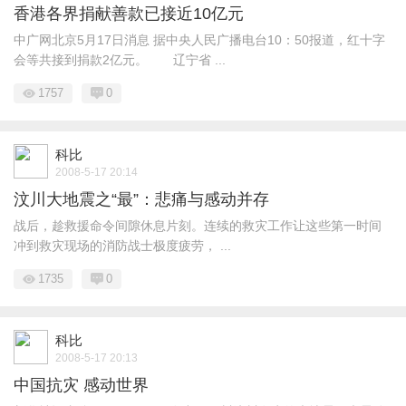
香港各界捐献善款已接近10亿元
中广网北京5月17日消息 据中央人民广播电台10：50报道，红十字
会等共接到捐款2亿元。 辽宁省 ...
1757
0
科比
2008-5-17 20:14
汶川大地震之“最”：悲痛与感动并存
战后，趁救援命令间隙休息片刻。连续的救灾工作让这些第一时间
冲到救灾现场的消防战士极度疲劳， ...
1735
0
科比
2008-5-17 20:13
中国抗灾 感动世界