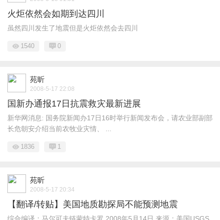
火炬依然会如期到达四川
虽然四川发生了地震但是火炬依然会去四川
1540
0
苑昕
2008-5-17 22:08
国新办通报17日抗震救灾最新进展
新华网消息: 国务院新闻办17日16时举行新闻发布会，请农业部副部
长危朝安介绍当前农牧业灾情、 ...
1836
1
苑昕
2008-5-17 20:34
【翻译/转贴】美国地质勘探局不能预测地震
综合编译：马尔可夫链蒙特卡罗 2008年5月14日 来源：美国USGS