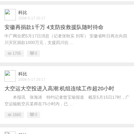
科比
2008-5-17 20:17
安徽再捐款1千万 4支防疫救援队随时待命
中广网合肥5月17日消息（记者张秋实 刘军） 安徽省昨日再次向四
川灾区捐款1000万元，支援四川抗 ...
1705
0
科比
2008-5-17 20:17
大空运大空投进入高潮:机组连续工作超20小时
本报讯 张海涛 特约记者曾宝瑜报道 截至5月15日17时，广
空运输航空兵某师在75小时内，已 ...
1660
0