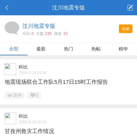
汶川地震专版
汶川地震专版
收藏
今日:
0
主题:
235
排名:
15
全部
最新
热门
热帖
精华
科比
2008-5-18 10:26
地震现场联合工作队5月17日15时工作报告
1674
0
科比
2008-5-18 10:26
甘孜州救灾工作情况