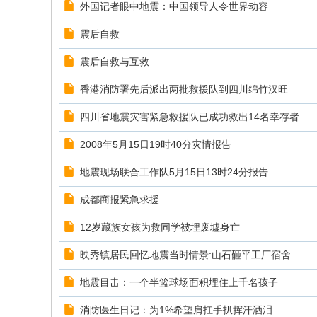
外国记者眼中地震：中国领导人令世界动容
震后自救
震后自救与互救
香港消防署先后派出两批救援队到四川绵竹汉旺
四川省地震灾害紧急救援队已成功救出14名幸存者
2008年5月15日19时40分灾情报告
地震现场联合工作队5月15日13时24分报告
成都商报紧急求援
12岁藏族女孩为救同学被埋废墟身亡
映秀镇居民回忆地震当时情景:山石砸平工厂宿舍
地震目击：一个半篮球场面积埋住上千名孩子
消防医生日记：为1%希望肩扛手扒挥汗洒泪