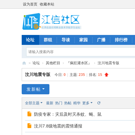
设为首页
收藏本站
论坛
群组
导读
家园
广播
排行榜
»
论坛
›
其他栏目
›
『疯狂灌水区』
›
汶川地震专版
江
汶川地震专版
今日:
0
|
主题:
235
|
排名:
15
信
社
发新帖
区
全部主题
最新
热门
热帖
精华
更多
-
防疫专家：灾后及时灭杀蚊、蝇、鼠
论
坛
汶川7.8级地震的震情通报