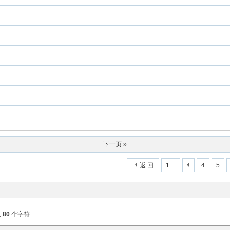
下一页 »
返 回
1 ...
4
5
入
80
个字符