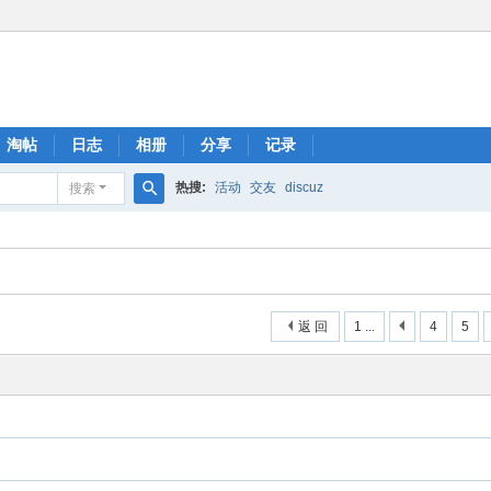
淘帖
日志
相册
分享
记录
热搜:
活动
交友
discuz
搜索
搜
索
返 回
1 ...
4
5