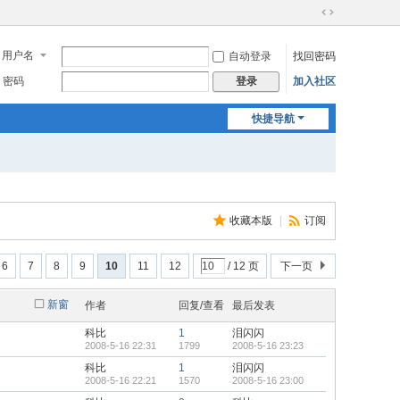
切
换
用户名
自动登录
找回密码
到
宽
密码
加入社区
登录
版
快捷导航
收藏本版
|
订阅
6
7
8
9
10
11
12
/ 12 页
下一页
新窗
作者
回复/查看
最后发表
科比
1
泪闪闪
2008-5-16 22:31
1799
2008-5-16 23:23
科比
1
泪闪闪
2008-5-16 22:21
1570
2008-5-16 23:00