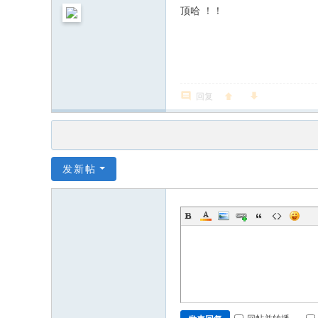
顶哈 ！！
回复
发新帖