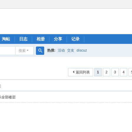
淘帖
日志
相册
分享
记录
热搜:
活动
交友
discuz
搜索
搜
索
返回列表
1
2
3
4
]
示全部楼层
！