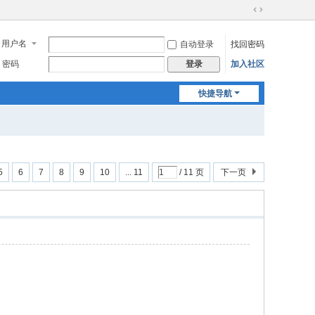
切
换
用户名
自动登录
找回密码
到
宽
密码
加入社区
登录
版
快捷导航
5
6
7
8
9
10
... 11
/ 11 页
下一页