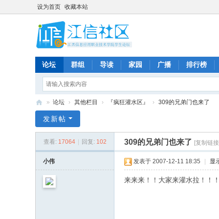
设为首页
收藏本站
论坛
群组
导读
家园
广播
排行榜
»
论坛
›
其他栏目
›
『疯狂灌水区』
›
309的兄弟门也来了
江
发新帖
信
309的兄弟门也来了
查看:
17064
|
回复:
102
[复制链接
社
区
小伟
发表于 2007-12-11 18:35
|
显
-
来来来！！大家来灌水拉！！
论
坛