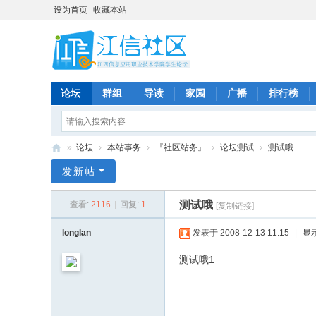
设为首页
收藏本站
论坛
群组
导读
家园
广播
排行榜
»
论坛
›
本站事务
›
『社区站务』
›
论坛测试
›
测试哦
江
发新帖
信
测试哦
查看:
2116
|
回复:
1
[复制链接]
社
区
longlan
发表于 2008-12-13 11:15
|
显
-
测试哦1
论
坛