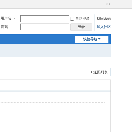
切
换
用户名
自动登录
找回密码
到
宽
密码
加入社区
登录
版
快捷导航
返回列表