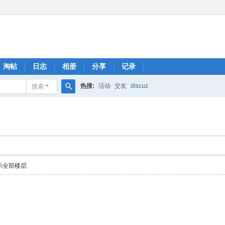
淘帖
日志
相册
分享
记录
热搜:
活动
交友
discuz
搜索
搜
索
示全部楼层