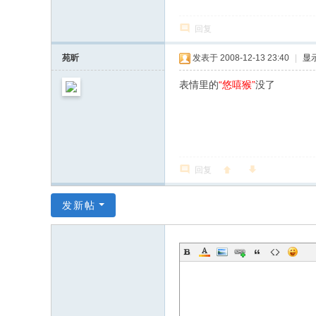
回复
苑昕
发表于 2008-12-13 23:40
|
显
表情里的
“悠嘻猴”
没了
回复
发新帖