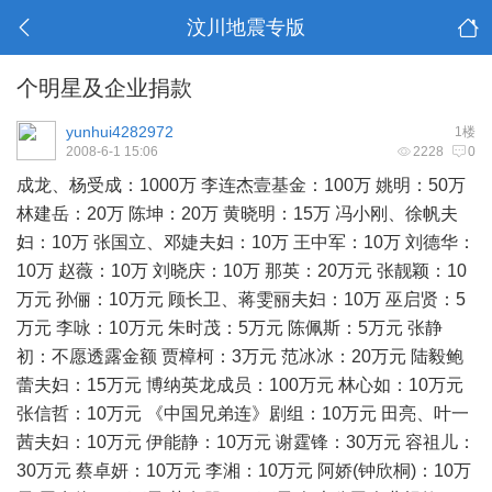
汶川地震专版
个明星及企业捐款
yunhui4282972
1楼
2008-6-1 15:06
2228
0
成龙、杨受成：1000万 李连杰壹基金：100万 姚明：50万
林建岳：20万 陈坤：20万 黄晓明：15万 冯小刚、徐帆夫
妇：10万 张国立、邓婕夫妇：10万 王中军：10万 刘德华：
10万 赵薇：10万 刘晓庆：10万 那英：20万元 张靓颖：10
万元 孙俪：10万元 顾长卫、蒋雯丽夫妇：10万 巫启贤：5
万元 李咏：10万元 朱时茂：5万元 陈佩斯：5万元 张静
初：不愿透露金额 贾樟柯：3万元 范冰冰：20万元 陆毅鲍
蕾夫妇：15万元 博纳英龙成员：100万元 林心如：10万元
张信哲：10万元 《中国兄弟连》剧组：10万元 田亮、叶一
茜夫妇：10万元 伊能静：10万元 谢霆锋：30万元 容祖儿：
30万元 蔡卓妍：10万元 李湘：10万元 阿娇(钟欣桐)：10万