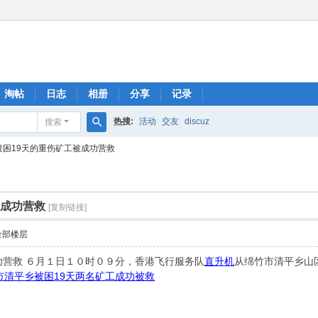
淘帖
日志
相册
分享
记录
热搜:
活动
交友
discuz
搜索
搜
被困19天的重伤矿工被成功营救
索
被成功营救
[复制链接]
全部楼层
功营救 ６月１日１０时０９分，香港
飞行服务队
直升机
从绵竹市清平乡山
市清平乡被困19天两名矿工成功被救