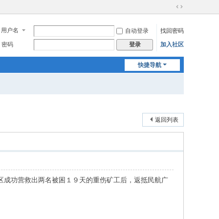
切
换
用户名
自动登录
找回密码
到
宽
密码
加入社区
登录
版
快捷导航
返回列表
区成功营救出两名被困１９天的重伤矿工后，返抵民航广