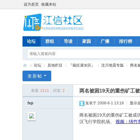
设为首页
收藏本站
论坛
群组
导读
家园
广播
排行榜
»
论坛
›
其他栏目
›
『疯狂灌水区』
›
汶川地震专版
›
两名
江
发新帖
信
两名被困19天的重伤矿工
查看:
2111
|
回复:
2
社
区
fxp
发表于 2008-6-1 13:18
|
显示
-
两名被困19天的重伤矿工被成
论
汉飞行学院机场。
视频：绵竹
坛