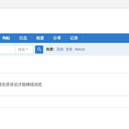
淘帖
日志
相册
分享
记录
热搜:
活动
交友
discuz
搜索
搜
索
请先登录后才能继续浏览