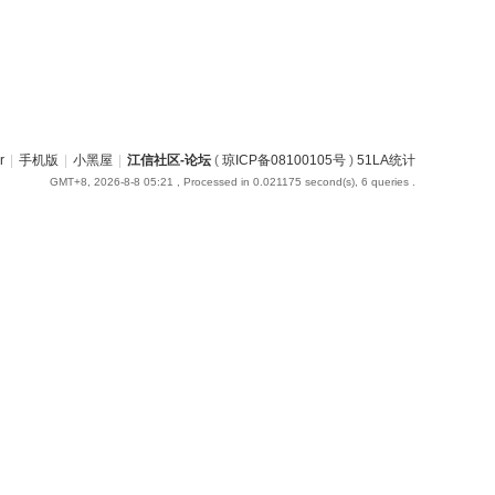
r
|
手机版
|
小黑屋
|
江信社区-论坛
(
琼ICP备08100105号
)
51LA统计
GMT+8, 2026-8-8 05:21
, Processed in 0.021175 second(s), 6 queries .