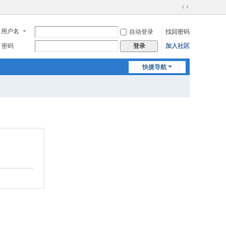
切
换
用户名
自动登录
找回密码
到
宽
密码
加入社区
登录
版
快捷导航