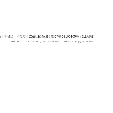
r
|
手机版
|
小黑屋
|
江信社区-论坛
(
琼ICP备08100105号
)
51LA统计
GMT+8, 2026-8-7 07:05
, Processed in 0.015684 second(s), 5 queries .