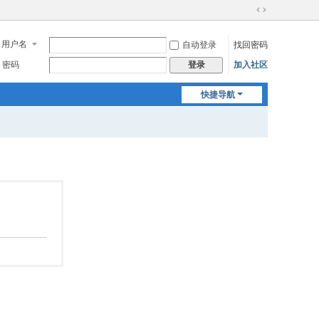
切
换
用户名
自动登录
找回密码
到
宽
密码
加入社区
登录
版
快捷导航